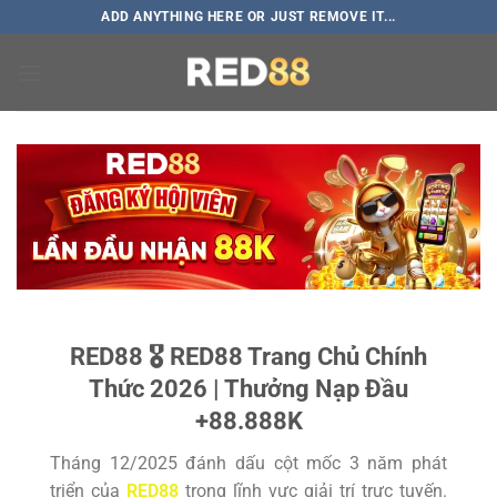
Bỏ
ADD ANYTHING HERE OR JUST REMOVE IT...
qua
nội
dung
RED88 🎖️ RED88 Trang Chủ Chính
Thức 2026 | Thưởng Nạp Đầu
+88.888K
Tháng 12/2025 đánh dấu cột mốc 3 năm phát
triển của
RED88
trong lĩnh vực giải trí trực tuyến.