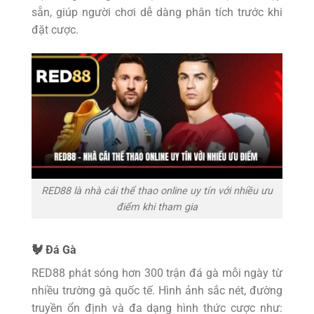
sẵn, giúp người chơi dễ dàng phân tích trước khi
đặt cược.
RED88 là nhà cái thể thao online uy tín với nhiều ưu
điểm khi tham gia
🐓 Đá Gà
RED88 phát sóng hơn 300 trận đá gà mỗi ngày từ
nhiều trường gà quốc tế. Hình ảnh sắc nét, đường
truyền ổn định và đa dạng hình thức cược như: