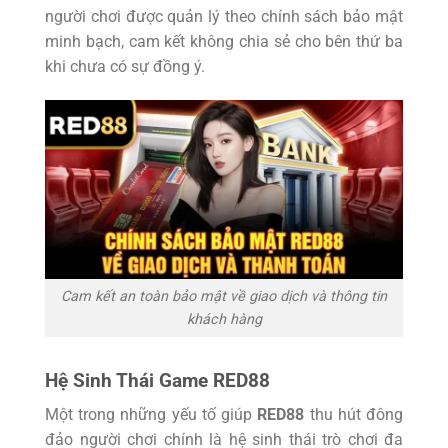
người chơi được quản lý theo chính sách bảo mật
minh bạch, cam kết không chia sẻ cho bên thứ ba
khi chưa có sự đồng ý.
Cam kết an toàn bảo mật về giao dịch và thông tin
khách hàng
Hệ Sinh Thái Game RED88
Một trong những yếu tố giúp
RED88
thu hút đông
đảo người chơi chính là hệ sinh thái trò chơi đa