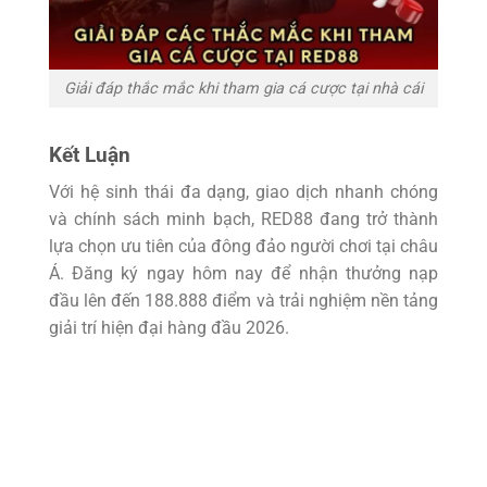
Giải đáp thắc mắc khi tham gia cá cược tại nhà cái
Kết Luận
Với hệ sinh thái đa dạng, giao dịch nhanh chóng
và chính sách minh bạch, RED88 đang trở thành
lựa chọn ưu tiên của đông đảo người chơi tại châu
Á. Đăng ký ngay hôm nay để nhận thưởng nạp
đầu lên đến 188.888 điểm và trải nghiệm nền tảng
giải trí hiện đại hàng đầu 2026.