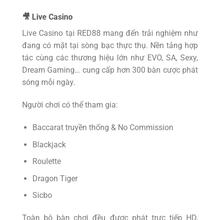
🎥 Live Casino
Live Casino tại RED88 mang đến trải nghiệm như
đang có mặt tại sòng bạc thực thụ. Nền tảng hợp
tác cùng các thương hiệu lớn như EVO, SA, Sexy,
Dream Gaming… cung cấp hơn 300 bàn cược phát
sóng mỗi ngày.
Người chơi có thể tham gia:
Baccarat truyền thống & No Commission
Blackjack
Roulette
Dragon Tiger
Sicbo
Toàn bộ bàn chơi đều được phát trực tiếp HD,