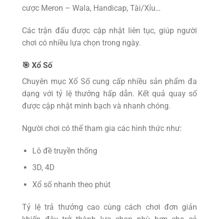
cược Meron – Wala, Handicap, Tài/Xỉu…
Các trận đấu được cập nhật liên tục, giúp người
chơi có nhiều lựa chọn trong ngày.
🎯 Xổ Số
Chuyên mục Xổ Số cung cấp nhiều sản phẩm đa
dạng với tỷ lệ thưởng hấp dẫn. Kết quả quay số
được cập nhật minh bạch và nhanh chóng.
Người chơi có thể tham gia các hình thức như:
Lô đề truyền thống
3D, 4D
Xổ số nhanh theo phút
Tỷ lệ trả thưởng cao cùng cách chơi đơn giản