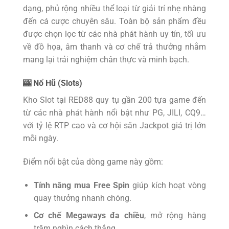
dạng, phủ rộng nhiều thể loại từ giải trí nhẹ nhàng
đến cá cược chuyên sâu. Toàn bộ sản phẩm đều
được chọn lọc từ các nhà phát hành uy tín, tối ưu
về đồ họa, âm thanh và cơ chế trả thưởng nhằm
mang lại trải nghiệm chân thực và minh bạch.
🎰 Nổ Hũ (Slots)
Kho Slot tại RED88 quy tụ gần 200 tựa game đến
từ các nhà phát hành nổi bật như PG, JILI, CQ9…
với tỷ lệ RTP cao và cơ hội săn Jackpot giá trị lớn
mỗi ngày.
Điểm nổi bật của dòng game này gồm:
Tính năng mua Free Spin
giúp kích hoạt vòng
quay thưởng nhanh chóng.
Cơ chế Megaways đa chiều
, mở rộng hàng
trăm nghìn cách thắng.