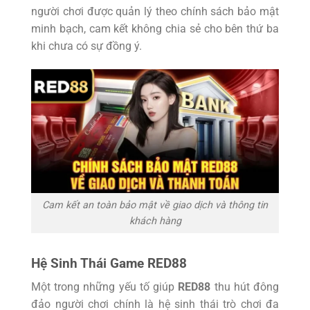
người chơi được quản lý theo chính sách bảo mật
minh bạch, cam kết không chia sẻ cho bên thứ ba
khi chưa có sự đồng ý.
Cam kết an toàn bảo mật về giao dịch và thông tin
khách hàng
Hệ Sinh Thái Game RED88
Một trong những yếu tố giúp
RED88
thu hút đông
đảo người chơi chính là hệ sinh thái trò chơi đa