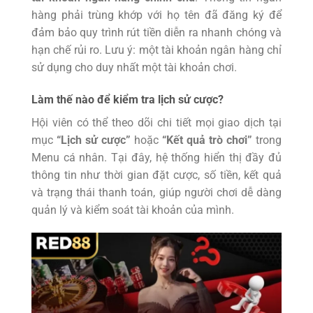
hàng phải trùng khớp với họ tên đã đăng ký để
đảm bảo quy trình rút tiền diễn ra nhanh chóng và
hạn chế rủi ro. Lưu ý: một tài khoản ngân hàng chỉ
sử dụng cho duy nhất một tài khoản chơi.
Làm thế nào để kiểm tra lịch sử cược?
Hội viên có thể theo dõi chi tiết mọi giao dịch tại
mục
“Lịch sử cược”
hoặc
“Kết quả trò chơi”
trong
Menu cá nhân. Tại đây, hệ thống hiển thị đầy đủ
thông tin như thời gian đặt cược, số tiền, kết quả
và trạng thái thanh toán, giúp người chơi dễ dàng
quản lý và kiểm soát tài khoản của mình.