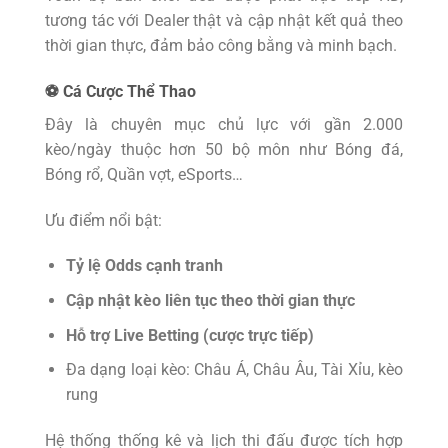
tương tác với Dealer thật và cập nhật kết quả theo
thời gian thực, đảm bảo công bằng và minh bạch.
⚽ Cá Cược Thể Thao
Đây là chuyên mục chủ lực với gần 2.000
kèo/ngày thuộc hơn 50 bộ môn như Bóng đá,
Bóng rổ, Quần vợt, eSports…
Ưu điểm nổi bật:
Tỷ lệ Odds cạnh tranh
Cập nhật kèo liên tục theo thời gian thực
Hỗ trợ Live Betting (cược trực tiếp)
Đa dạng loại kèo: Châu Á, Châu Âu, Tài Xỉu, kèo
rung
Hệ thống thống kê và lịch thi đấu được tích hợp