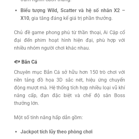
Biểu tượng Wild, Scatter và hệ số nhân X2 –
X10
, gia tăng đáng kể giá trị phần thưởng.
Chủ đề game phong phú từ thần thoại, Ai Cập cổ
đại đến phim hoạt hình hiện đại, phù hợp với
nhiều nhóm người chơi khác nhau.
🐟 Bắn Cá
Chuyên mục Bắn Cá sở hữu hơn 150 trò chơi với
nền tảng đồ họa 3D sắc nét, hiệu ứng chuyển
động mượt mà. Hệ thống tích hợp nhiều loại vũ khí
nâng cấp, đạn đặc biệt và chế độ săn Boss
thưởng lớn.
Một số tính năng hấp dẫn gồm:
Jackpot tích lũy theo phòng chơi