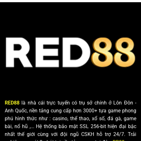
RED88
là nhà cái trực tuyến có trụ sở chính ở Lôn Đôn -
Anh Quốc, nền tảng cung cấp hơn 3000+ tựa game phong
phú hình thức như : casino, thể thao, xổ số, đá gà, game
bài, nổ hũ ,... Hệ thống bảo mật SSL 256-bit hiện đại bậc
nhất thế giới cùng với đội ngũ CSKH hỗ trợ 24/7. Trải