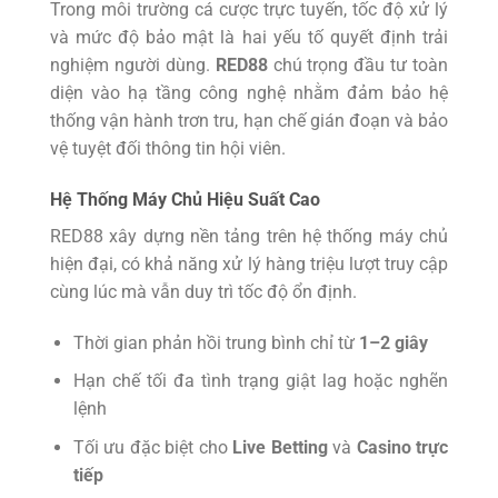
Trong môi trường cá cược trực tuyến, tốc độ xử lý
và mức độ bảo mật là hai yếu tố quyết định trải
nghiệm người dùng.
RED88
chú trọng đầu tư toàn
diện vào hạ tầng công nghệ nhằm đảm bảo hệ
thống vận hành trơn tru, hạn chế gián đoạn và bảo
vệ tuyệt đối thông tin hội viên.
Hệ Thống Máy Chủ Hiệu Suất Cao
RED88 xây dựng nền tảng trên hệ thống máy chủ
hiện đại, có khả năng xử lý hàng triệu lượt truy cập
cùng lúc mà vẫn duy trì tốc độ ổn định.
Thời gian phản hồi trung bình chỉ từ
1–2 giây
Hạn chế tối đa tình trạng giật lag hoặc nghẽn
lệnh
Tối ưu đặc biệt cho
Live Betting
và
Casino trực
tiếp