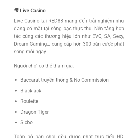
🎥 Live Casino
Live Casino tại RED88 mang đến trải nghiệm như
đang có mặt tại sòng bạc thực thụ. Nền tảng hợp
tác cùng các thương hiệu lớn như EVO, SA, Sexy,
Dream Gaming… cung cấp hơn 300 bàn cược phát
sóng mỗi ngày.
Người chơi có thể tham gia:
Baccarat truyền thống & No Commission
Blackjack
Roulette
Dragon Tiger
Sicbo
Toàn bộ bàn chơi đều được phát trực tiếp HD,