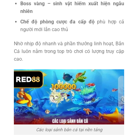
Boss vàng – sinh vật hiếm xuất hiện ngẫu
nhiên
Chế độ phòng cược đa cấp độ
phù hợp cả
người mới lẫn cao thủ
Nhờ nhịp độ nhanh và phần thưởng linh hoạt, Bắn
Cá luôn nằm trong top trò chơi có lượng truy cập
cao.
Các loại sảnh bắn cá tại nền tảng