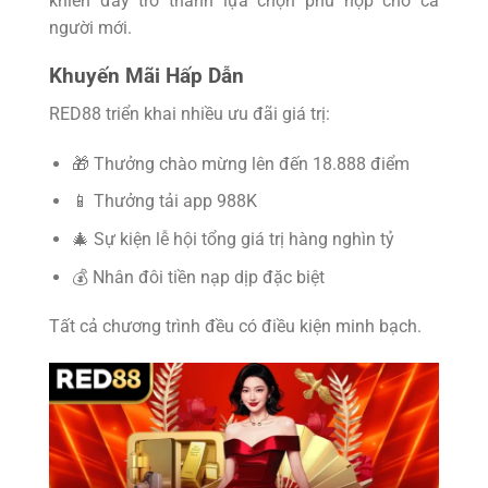
khiến đây trở thành lựa chọn phù hợp cho cả
người mới.
Khuyến Mãi Hấp Dẫn
RED88 triển khai nhiều ưu đãi giá trị:
🎁 Thưởng chào mừng lên đến 18.888 điểm
📱 Thưởng tải app 988K
🎄 Sự kiện lễ hội tổng giá trị hàng nghìn tỷ
💰 Nhân đôi tiền nạp dịp đặc biệt
Tất cả chương trình đều có điều kiện minh bạch.